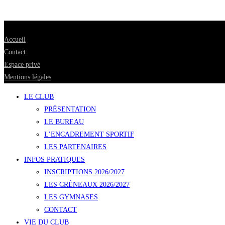
Accueil
Contact
Espace privé
Mentions légales
LE CLUB
PRÉSENTATION
LE BUREAU
L’ENCADREMENT SPORTIF
LES PARTENAIRES
INFOS PRATIQUES
INSCRIPTIONS 2026/2027
LES CRÉNEAUX 2026/2027
LES GYMNASES
CONTACT
VIE DU CLUB