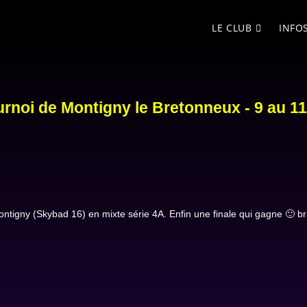
LE CLUB
INFO
urnoi de Montigny le Bretonneux - 9 au 
tigny (Skybad 16) en mixte série 4A. Enfin une finale qui gagne 🙂 b