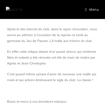
Menu
Après le site internet du club, dans le rayon rénovation, nous
avons pu admirer à l’occasion de la reprise ce lundi au
gymnase du Jeu de Paume, LA malle aux trésors du club.
En effet cette relique datant d’un passé obscur qui renferme
filets et volants a été rénovée cet été de main de maitre par
Agnès et Jean-Christophe.
C’est quand même sympa d’avoir de nouveau une malle qui
roule et qui arbore dorénavant le sigle du club. La classe !
Bravo et merci à nos bricoleurs estivaux.